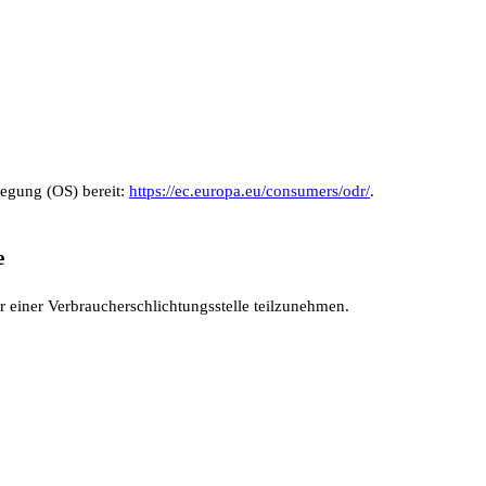
legung (OS) bereit:
https://ec.europa.eu/consumers/odr/
.
e
or einer Verbraucherschlichtungsstelle teilzunehmen.