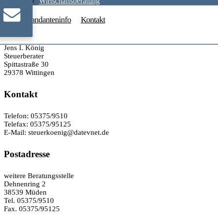
Wirtschaftsberatung
Mandanteninfo
Kontakt
Jens I. König
Steuerberater
Spittastraße 30
29378 Wittingen
Kontakt
Telefon: 05375/9510
Telefax: 05375/95125
E-Mail: steuerkoenig@datevnet.de
Postadresse
weitere Beratungsstelle
Dehnenring 2
38539 Müden
Tel. 05375/9510
Fax. 05375/95125