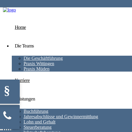
Home
Die Teams
Die Geschäftführung
Praxis Wittingen
Praxis Müden
Karriere
§
Leistungen
Buchführung
Jahresabschlüsse und Gewinnermittlung
Lohn und Gehalt
Steuerberatung
Impressum